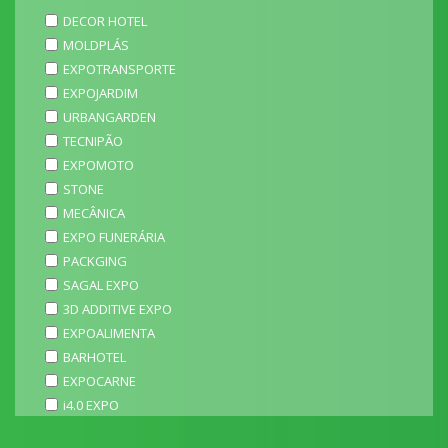
DECOR HOTEL
MOLDPLÁS
EXPOTRANSPORTE
EXPOJARDIM
URBANGARDEN
TECNIPÃO
EXPOMOTO
STONE
MECÂNICA
EXPO FUNERÁRIA
PACKGING
SAGAL EXPO
3D ADDITIVE EXPO
EXPOALIMENTA
BARHOTEL
EXPOCARNE
i4.0 EXPO