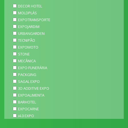
DECOR HOTEL
MOLDPLÁS
EXPOTRANSPORTE
EXPOJARDIM
URBANGARDEN
TECNIPÃO
EXPOMOTO
STONE
MECÂNICA
EXPO FUNERÁRIA
PACKGING
SAGAL EXPO
3D ADDITIVE EXPO
EXPOALIMENTA
BARHOTEL
EXPOCARNE
i4.0 EXPO