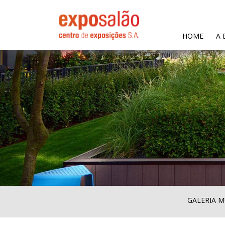
(CURR
HOME
A 
GALERIA M