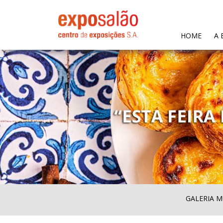
(CURR
HOME
A 
GALERIA M