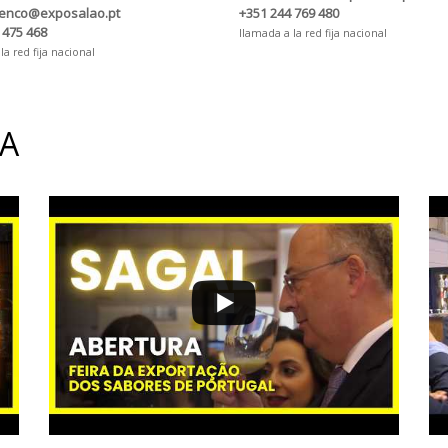
renco@exposalao.pt
+351 244 769 480
 475 468
llamada a la red fija nacional
la red fija nacional
IA