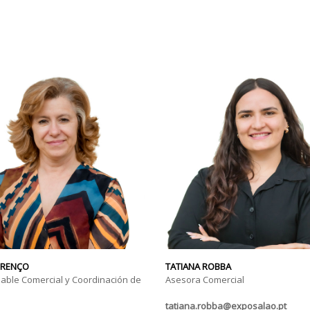
URENÇO
TATIANA ROBBA
ble Comercial y Coordinación de
Asesora Comercial
tatiana.robba@exposalao.pt