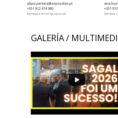
alipio.pereira@exposalao.pt
ana.lou
+351 912 474 980
+351 912
llamada a la red fija nacional
llamada a 
GALERÍA / MULTIMED