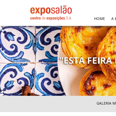
(CURR
HOME
A 
GALERIA M