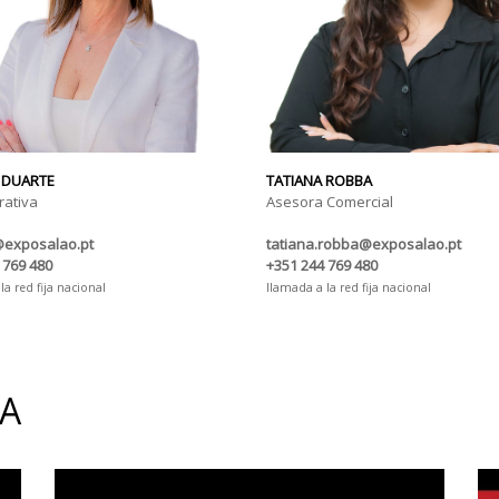
 DUARTE
TATIANA ROBBA
rativa
Asesora Comercial
@exposalao.pt
tatiana.robba@exposalao.pt
 769 480
+351 244 769 480
la red fija nacional
llamada a la red fija nacional
IA