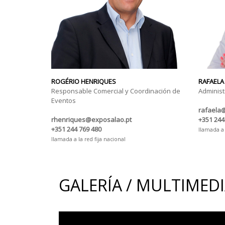
ROGÉRIO HENRIQUES
RAFAELA
Responsable Comercial y Coordinación de
Administ
Eventos
rafaela
rhenriques@exposalao.pt
+351 244
+351 244 769 480
llamada a 
llamada a la red fija nacional
GALERÍA / MULTIMED