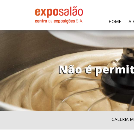
(CURR
HOME
A 
GALERIA M