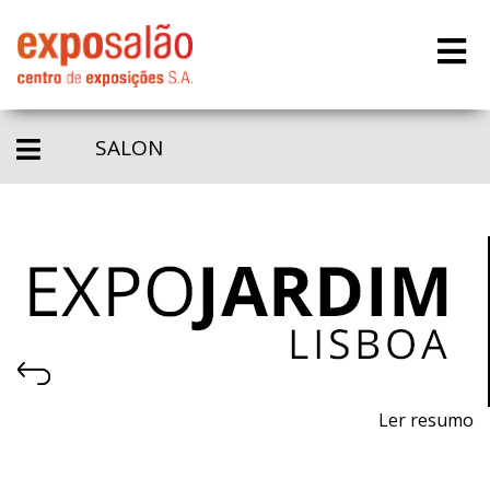
SALON
Ler resumo
22ª Feira de máquinas, equipamentos, produ~tos,
piscinas e acessórios para jardinagem