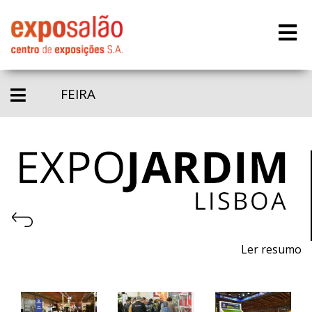
FEIRA
Ler resumo
23ª Feira de máquinas, equipamentos, produtos,
piscinas e acessórios para jardinagem.
7 a 9 de abril de 2022 - FIL - Lisboa