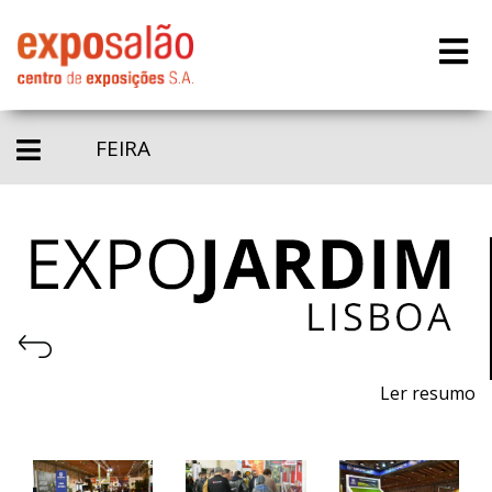
FEIRA
Ler resumo
23ª Feira de máquinas, equipamentos, produtos,
piscinas e acessórios para jardinagem.
7 a 9 de abril de 2022 - FIL - Lisboa