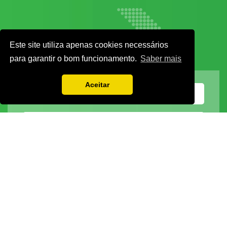
Este site utiliza apenas cookies necessários
para garantir o bom funcionamento.
Saber mais
Aceitar
Vamos guardar os seus dados só enquanto quiser. Ficarão em segurança e a
qualquer momento pode editá-los ou deixar de receber as nossas mensagens.
DECOR HOTEL
MOLDPLÁS
EXPOTRANSPORTE