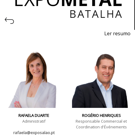
Ler resumo
Salon des Machines, Équipements, Outils, Matières
Premières et Technologies pour l'Industrie
Métallurgique
Du 11 au 13 novembre 2026 - EXPOSALÃO, Batalha
Du mercredi à vendredi, de 10h à 19h
RAFAELA DUARTE
ROGÉRIO HENRIQUES
Administratif
Responsable Commercial et
Coordination d'Événements
rafaela@exposalao.pt