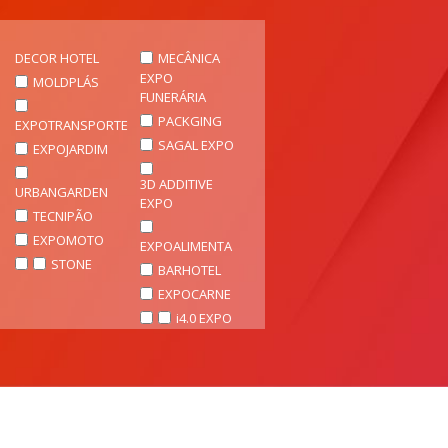
DECOR HOTEL
MECÂNICA
EXPO
MOLDPLÁS
FUNERÁRIA
PACKGING
EXPOTRANSPORTE
SAGAL EXPO
EXPOJARDIM
3D ADDITIVE
URBANGARDEN
EXPO
TECNIPÃO
EXPOMOTO
EXPOALIMENTA
STONE
BARHOTEL
EXPOCARNE
i4.0 EXPO