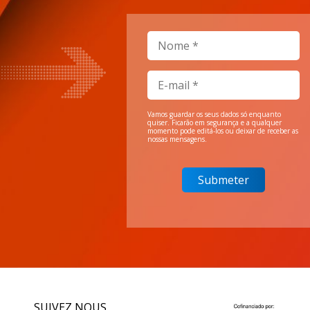
Vamos guardar os seus dados só enquanto
quiser. Ficarão em segurança e a qualquer
momento pode editá-los ou deixar de receber as
nossas mensagens.
SUIVEZ NOUS