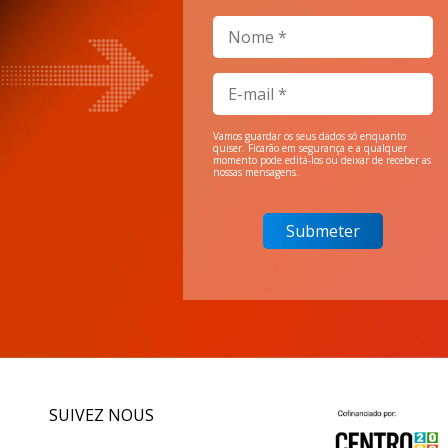
Vamos guardar os seus dados só enquanto
quiser. Ficarão em segurança e a qualquer
momento pode editá-los ou deixar de receber as
nossas mensagens.
SUIVEZ NOUS