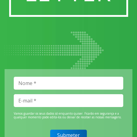
Vamos guardar os seus dados só enquanto quiser. Ficarão em segurança e a
qualquer momento pode editá-los ou deixar de receber as nossas mensagens.