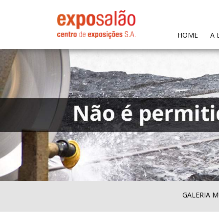
(CURR
HOME
A 
GALERIA M