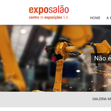
(CURR
HOME
A 
GALERIA M