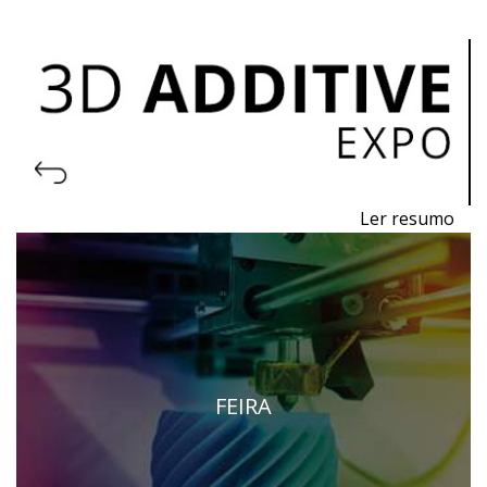
Ler resumo
Feira de I
mpressão 3D e Fabrico Aditivo
De
11 a 13 de novembro 2026 - EXPOSALÃO,
Batalha
De quarta a sexta, 10h às 19h
FEIRA