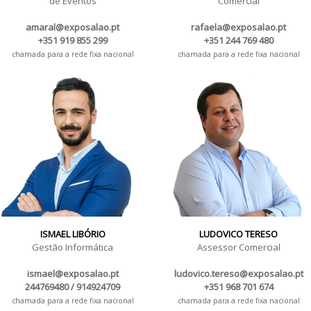
de Eventos
Comercial
amaral@exposalao.pt
rafaela@exposalao.pt
+351 919 855 299
+351 244 769 480
chamada para a rede fixa nacional
chamada para a rede fixa nacional
ISMAEL LIBÓRIO
LUDOVICO TERESO
Gestão Informática
Assessor Comercial
ismael@exposalao.pt
ludovico.tereso@exposalao.pt
244769480 / 914924709
+351 968 701 674
chamada para a rede fixa nacional
chamada para a rede fixa nacional