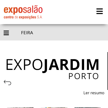
FEIRA
Ler resumo
22ª Feira de máquinas, equipamentos, produtos,
piscinas e acessórios para jardinagem