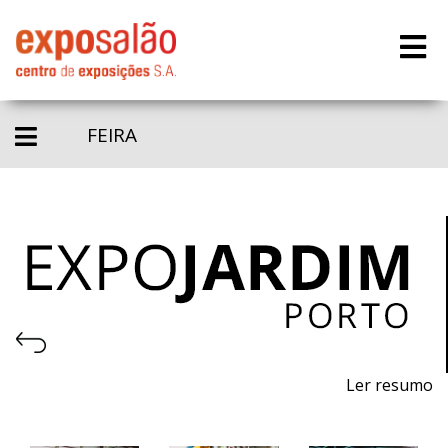
FEIRA
Ler resumo
22ª Feira de máquinas, equipamentos, produtos,
piscinas e acessórios para jardinagem