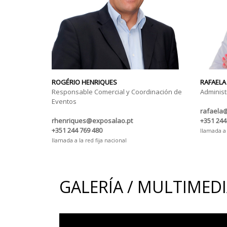
ROGÉRIO HENRIQUES
RAFAELA
Responsable Comercial y Coordinación de
Administ
Eventos
rafaela
rhenriques@exposalao.pt
+351 244
+351 244 769 480
llamada a 
llamada a la red fija nacional
GALERÍA / MULTIMED