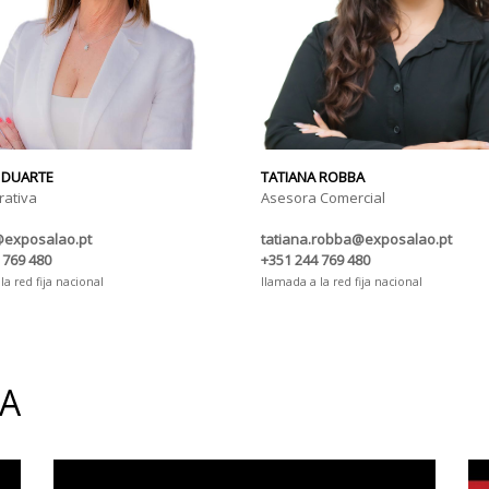
 DUARTE
TATIANA ROBBA
rativa
Asesora Comercial
@exposalao.pt
tatiana.robba@exposalao.pt
 769 480
+351 244 769 480
la red fija nacional
llamada a la red fija nacional
IA