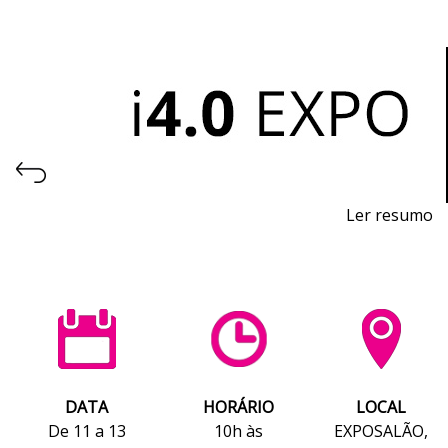
Ler resumo
Feria de la Industria 4.0, Automatización y Robótica
Del 11 al 13 de noviembre de 2026 - EXPOSALÃO,
Batalha
De miércoles a viernes, de 10h a 19h
DATA
HORÁRIO
LOCAL
De 11 a 13
10h às
EXPOSALÃO,