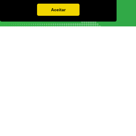
Aceitar
Vamos guardar os seus dados só enquanto quiser. Ficarão em segurança e a
qualquer momento pode editá-los ou deixar de receber as nossas mensagens.
DECOR HOTEL
MOLDPLÁS