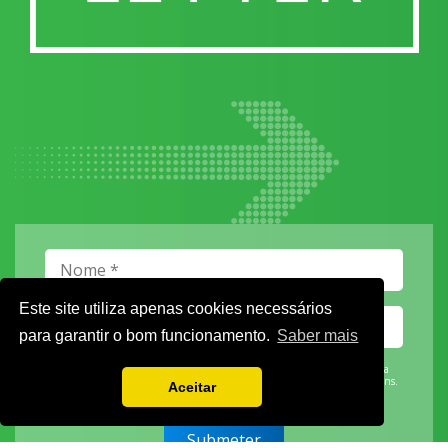
Este site utiliza apenas cookies necessários
para garantir o bom funcionamento.
Saber mais
Vamos guardar os seus dados só enquanto quiser. Ficarão em segurança e a
qualquer momento pode editá-los ou deixar de receber as nossas mensagens.
Aceitar