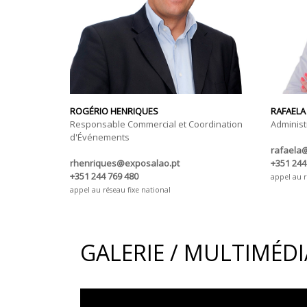
ROGÉRIO HENRIQUES
RAFAELA
Responsable Commercial et Coordination
Administr
d'Événements
rafaela
rhenriques@exposalao.pt
+351 244
+351 244 769 480
appel au r
appel au réseau fixe national
GALERIE / MULTIMÉDI