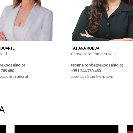
 DUARTE
TATIANA ROBBA
atif
Conseillère Commerciale
@exposalao.pt
tatiana.robba@exposalao.pt
 769 480
+351 244 769 480
éseau fixe national
appel au réseau fixe national
A