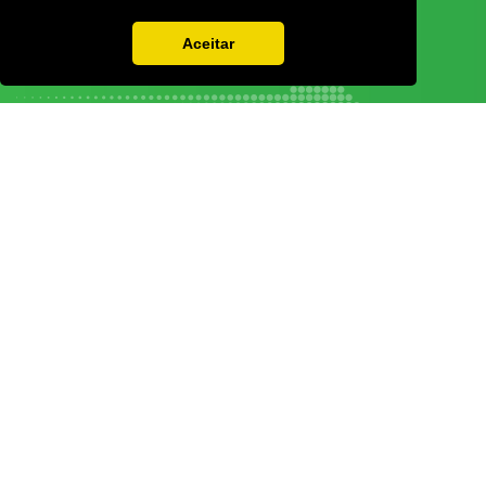
Aceitar
Vamos guardar os seus dados só enquanto quiser. Ficarão em segurança e a
qualquer momento pode editá-los ou deixar de receber as nossas mensagens.
DECOR HOTEL
MOLDPLÁS