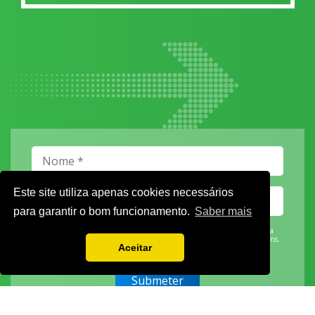
Este site utiliza apenas cookies necessários
para garantir o bom funcionamento.
Saber mais
Vamos guardar os seus dados só enquanto quiser. Ficarão em segurança e a
qualquer momento pode editá-los ou deixar de receber as nossas mensagens.
Aceitar
DECOR HOTEL