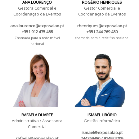
ANA LOURENÇO
ROGÉRIO HENRIQUES
Gestora Comercial e
Gestor Comercial e
Coordenação de Eventos
Coordenação de Eventos
ana.lourenco@exposalao.pt
rhenriques@exposalao.pt
+351 912 475 468
+351 244 769 480
Chamada para a rede móvel
chamada para a rede fixa nacional
nacional
RAFAELA DUARTE
ISMAEL LIBÓRIO
Administrativa / Assessora
Gestão Informática
Comercial
ismael@exposalao.pt
rafaela@exposalao.pt
244769480 / 914924709