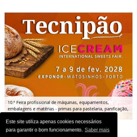
10.ª Feira profissional de máquinas, equipamentos,
embalagens e matérias - primas para pastelaria, panificação,
gelataria e chocolataria.
7 a 9 de fevereiro 2028 - EXPONOR - Porto
Este site utiliza apenas cookies necessários
segunda a quarta - 10h / 19h
para garantir o bom funcionamento.
Saber mais