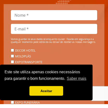
Vamos guardar os seus dados só enquanto quiser. Ficarão em segurança e a
qualquer momento pode editá-los ou deixar de receber as nossas mensagens.
DECOR HOTEL
MOLDPLÁS
EXPOTRANSPORTE
EXPOJARDIM
Este site utiliza apenas cookies necessários
URBANGARDEN
para garantir o bom funcionamento.
Saber mais
TECNIPÃO
EXPOMOTO
STONE
Aceitar
MECÂNICA
EXPO FUNERÁRIA