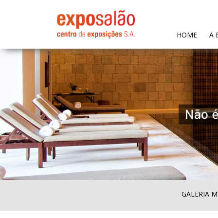
(CURR
HOME
A 
GALERIA M