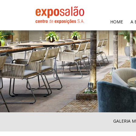
(CURR
HOME
A 
GALERIA M