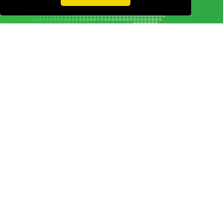
Vamos guardar os seus dados só enquanto quiser. Ficarão em segurança e a
qualquer momento pode editá-los ou deixar de receber as nossas mensagens.
DECOR HOTEL
MOLDPLÁS
EXPOTRANSPORTE
EXPOJARDIM
URBANGARDEN