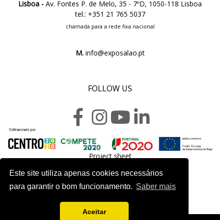
Lisboa -
Av. Fontes P. de Melo, 35 - 7ºD, 1050-118 Lisboa
tel.: +351 21 765 5037
chamada para a rede fixa nacional
M.
info@exposalao.pt
FOLLOW US
Project sheet
Este site utiliza apenas cookies necessários
para garantir o bom funcionamento.
Saber mais
Aceitar