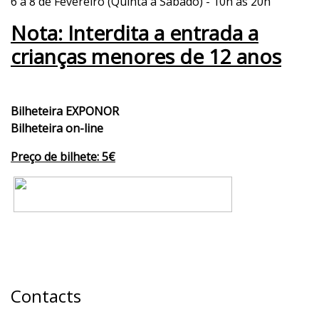
6 a 8 de Fevereiro (Quinta a Sábado) - 10h às 20h
6 a 8 Fevereiro 2020
Nota:
Interdita a entrada a
Quinta a Sábado - 10h / 19h
crianças menores de 12 anos
Bilheteira EXPONOR
Bilheteira on-line
Preço de bilhete: 5€
Contacts