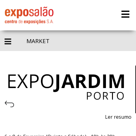
MARKET
Ler resumo
22ª Feira de máquinas, equipamentos, produtos,
piscinas e acessórios para jardinagem