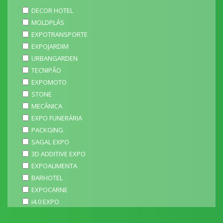
DECOR HOTEL
MOLDPLÁS
EXPOTRANSPORTE
EXPOJARDIM
URBANGARDEN
TECNIPÃO
EXPOMOTO
STONE
MECÂNICA
EXPO FUNERÁRIA
PACKGING
SAGAL EXPO
3D ADDITIVE EXPO
EXPOALIMENTA
BARHOTEL
EXPOCARNE
i4.0 EXPO