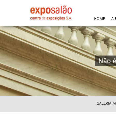
(CURR
HOME
A 
GALERIA M