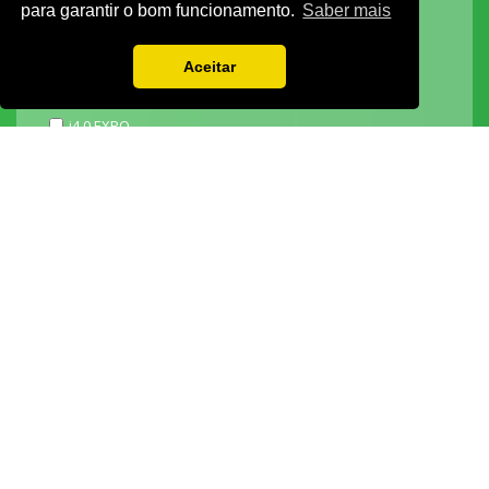
para garantir o bom funcionamento.
Saber mais
3D ADDITIVE EXPO
EXPOALIMENTA
Aceitar
BARHOTEL
EXPOCARNE
i4.0 EXPO
EXPOSALÃO - CENTRO DE EXPOSIÇÕES
Batalha -
IC2 KM 110 2440-489 Batalha
Tel. +351 244 769 480
chamada para a rede fixa nacional
Lisboa -
Av. Fontes P. de Melo, 35 - 7ºD, 1050-118 Lisboa
tel.: +351 21 765 5037
chamada para a rede fixa nacional