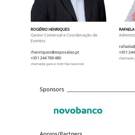
ROGÉRIO HENRIQUES
RAFAELA
Gestor Comercial e Coordenação de
Administ
Eventos
rafaela
rhenriques@exposalao.pt
+351 244
+351 244 769 480
chamada pa
chamada para a rede fixa nacional
Sponsors
Apoios/Partners