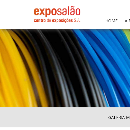
(CURR
HOME
A 
GALERIA M