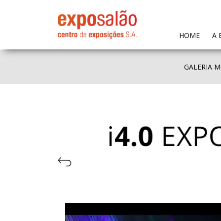
(CURR
HOME
A 
GALERIA M