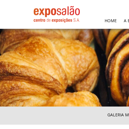
(CURR
HOME
A 
GALERIA M