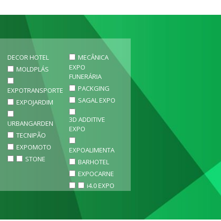
DECOR HOTEL
MECÂNICA
EXPO
MOLDPLÁS
FUNERÁRIA
PACKGING
EXPOTRANSPORTE
SAGAL EXPO
EXPOJARDIM
3D ADDITIVE
URBANGARDEN
EXPO
TECNIPÃO
EXPOMOTO
EXPOALIMENTA
STONE
BARHOTEL
EXPOCARNE
i4.0 EXPO