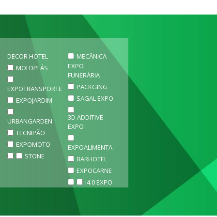
DECOR HOTEL
MECÂNICA
EXPO
MOLDPLÁS
FUNERÁRIA
PACKGING
EXPOTRANSPORTE
SAGAL EXPO
EXPOJARDIM
3D ADDITIVE
URBANGARDEN
EXPO
TECNIPÃO
EXPOMOTO
EXPOALIMENTA
STONE
BARHOTEL
EXPOCARNE
i4.0 EXPO