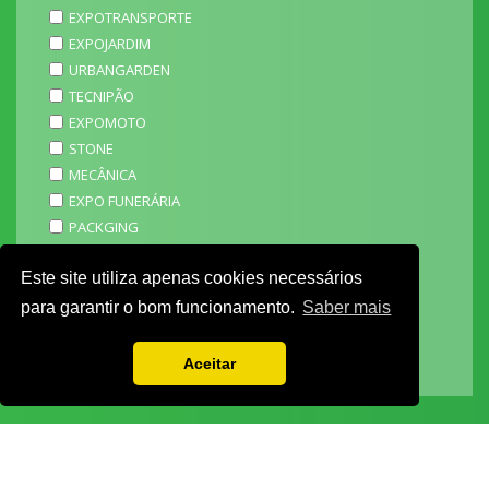
EXPOTRANSPORTE
EXPOJARDIM
URBANGARDEN
TECNIPÃO
EXPOMOTO
STONE
MECÂNICA
EXPO FUNERÁRIA
PACKGING
SAGAL EXPO
Este site utiliza apenas cookies necessários
3D ADDITIVE EXPO
EXPOALIMENTA
para garantir o bom funcionamento.
Saber mais
BARHOTEL
EXPOCARNE
Aceitar
i4.0 EXPO