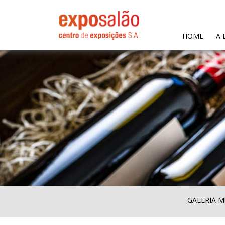
(CURR
HOME
A 
GALERIA M