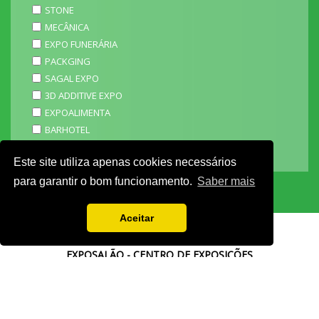
STONE
MECÂNICA
EXPO FUNERÁRIA
PACKGING
SAGAL EXPO
3D ADDITIVE EXPO
EXPOALIMENTA
BARHOTEL
EXPOCARNE
Este site utiliza apenas cookies necessários
i4.0 EXPO
para garantir o bom funcionamento.
Saber mais
Aceitar
EXPOSALÃO - CENTRO DE EXPOSIÇÕES
Batalha -
IC2 KM 110 2440-489 Batalha
Tel. +351 244 769 480
chamada para a rede fixa nacional