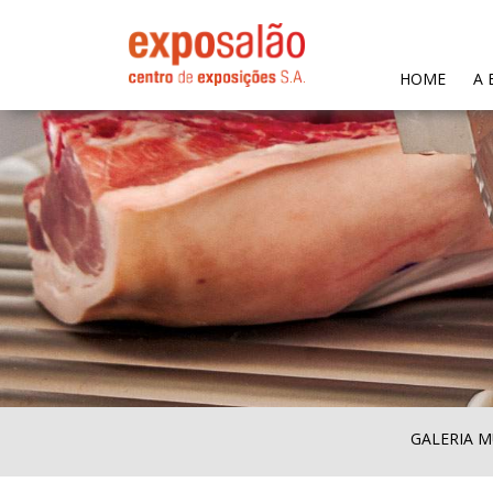
(CURR
HOME
A 
GALERIA M