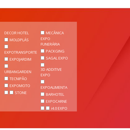
DECOR HOTEL
MECÂNICA
EXPO
MOLDPLÁS
FUNERÁRIA
PACKGING
EXPOTRANSPORTE
SAGAL EXPO
EXPOJARDIM
3D ADDITIVE
URBANGARDEN
EXPO
TECNIPÃO
EXPOMOTO
EXPOALIMENTA
STONE
BARHOTEL
EXPOCARNE
i4.0 EXPO