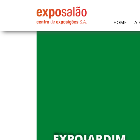
(CURR
HOME
A 