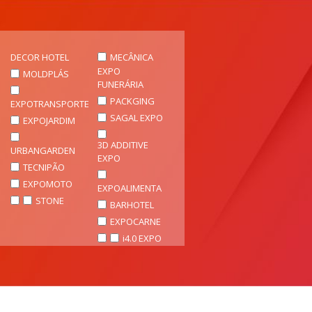
DECOR HOTEL
MECÂNICA
EXPO
MOLDPLÁS
FUNERÁRIA
PACKGING
EXPOTRANSPORTE
SAGAL EXPO
EXPOJARDIM
3D ADDITIVE
URBANGARDEN
EXPO
TECNIPÃO
EXPOMOTO
EXPOALIMENTA
STONE
BARHOTEL
EXPOCARNE
i4.0 EXPO