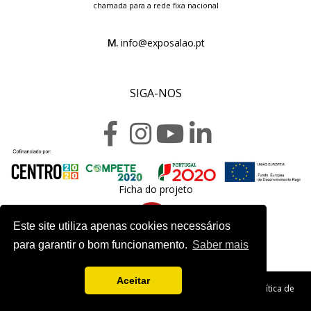
chamada para a rede fixa nacional
M.
info@exposalao.pt
SIGA-NOS
Ficha do projeto
Este site utiliza apenas cookies necessários
para garantir o bom funcionamento.
Saber mais
Aceitar
Copyright 2020. Exposalão - Todos os direitos reservados -
Política de
Privacidade