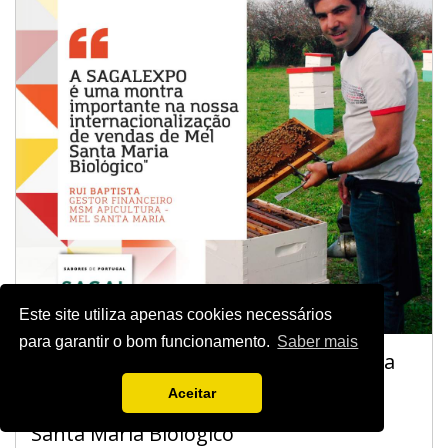
Este site utiliza apenas cookies necessários
para garantir o bom funcionamento.
Saber mais
Mel Santa Maria: “A SAGALEXPO é uma
montra importante na nossa
Aceitar
internacionalização de vendas de Mel
Santa Maria Biológico”