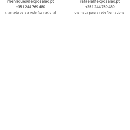
rhenriques@exposalao.pt
rafaela@exposalao.pt
+351 244 769 480
+351 244 769 480
chamada para a rede fixa nacional
chamada para a rede fixa nacional