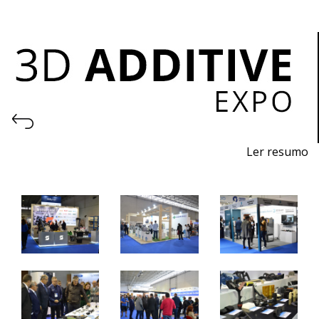
Ler resumo
Feira de I
mpressão 3D e Fabrico Aditivo
De
7 a 9 de novembro 2024 - EXPOSALÃO, Batalha
De quinta a sábado, 10h às 19h